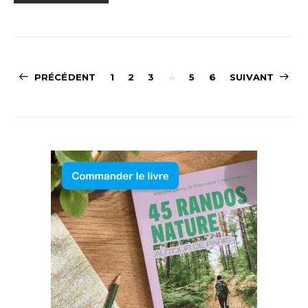
Navigation
PRÉCÉDENT
1
2
3
4
5
6
SUIVANT
des
articles