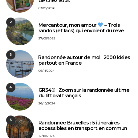
de chez vous
03/05/2026
2
Mercantour, mon amour
– Trois
randos (et lacs) qui envoient du rêve
27/05/2025
3
⁠Randonnée autour de moi : 2000 idées
partout en France
09/11/2024
4
GR34® : Zoom sur la randonnée ultime
du littoral français
26/10/2024
5
Randonnée Bruxelles : 5 itinéraires
accessibles en transport en commun
12/10/2024