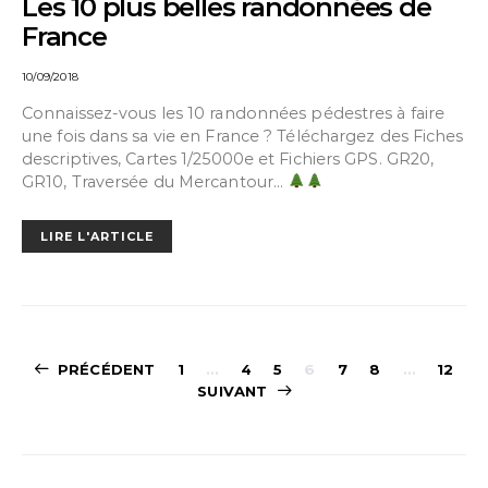
Les 10 plus belles randonnées de
France
10/09/2018
Connaissez-vous les 10 randonnées pédestres à faire
une fois dans sa vie en France ? Téléchargez des Fiches
descriptives, Cartes 1/25000e et Fichiers GPS. GR20,
GR10, Traversée du Mercantour…
LIRE L'ARTICLE
Navigation
PRÉCÉDENT
1
…
4
5
6
7
8
…
12
SUIVANT
des
articles