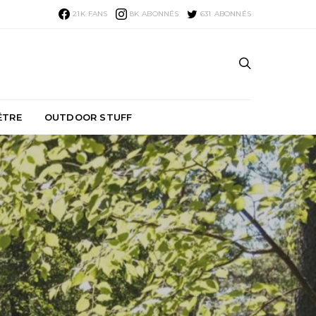
21K
FANS
8K
ABONNÉS
631
ABONNÉS
ÊTRE
OUTDOOR STUFF