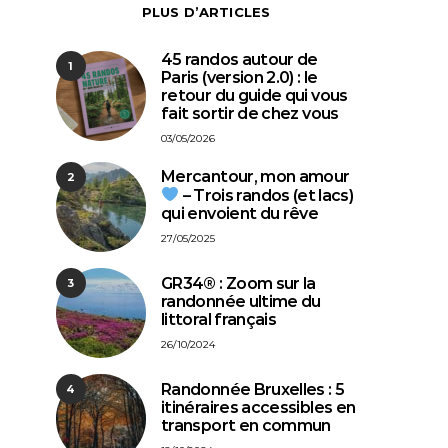
PLUS D’ARTICLES
45 randos autour de
1
Paris (version 2.0) : le
retour du guide qui vous
fait sortir de chez vous
03/05/2026
Mercantour, mon amour
2
– Trois randos (et lacs)
qui envoient du rêve
27/05/2025
GR34® : Zoom sur la
3
randonnée ultime du
littoral français
26/10/2024
Randonnée Bruxelles : 5
4
itinéraires accessibles en
transport en commun