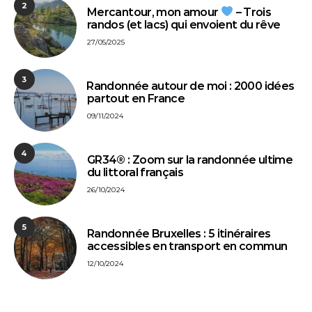
2
Mercantour, mon amour
– Trois
randos (et lacs) qui envoient du rêve
27/05/2025
3
⁠Randonnée autour de moi : 2000 idées
partout en France
09/11/2024
4
GR34® : Zoom sur la randonnée ultime
du littoral français
26/10/2024
5
Randonnée Bruxelles : 5 itinéraires
accessibles en transport en commun
12/10/2024