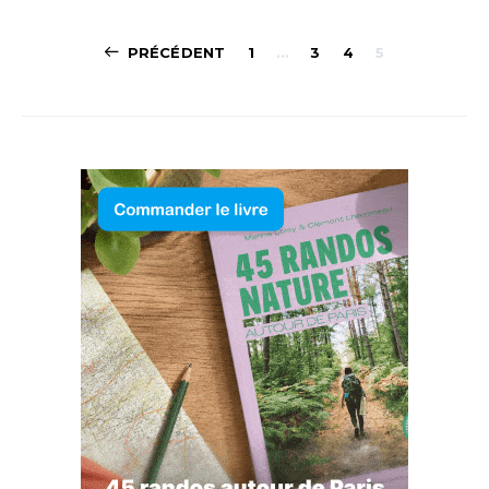
Navigation
PRÉCÉDENT
1
…
3
4
5
des
articles