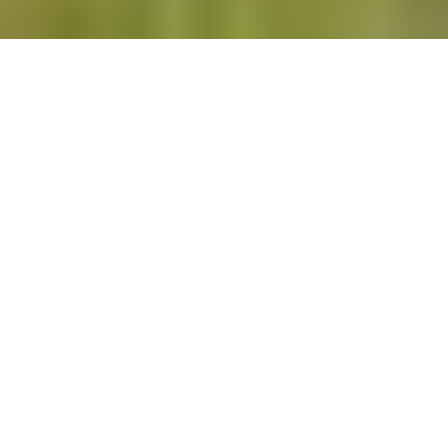
On a toujours l’impression que pour se
balader, il faut organiser tout un programme,
mais aussi et surtout, prévoir le transport.
Comment faire pour aller se promener dans
des forêts ou profiter de beaux paysages tout
en restant à proximité de Paris ? Voici les
meilleures balades accessibles depuis le RER
A. Rien de plus simple, il suffit seulement de
prendre le RER une petite demi-heure et d’y
aller. Bonne balade !
Balade n°1 : La Boucle des