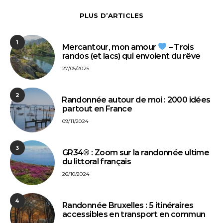
PLUS D’ARTICLES
1
Mercantour, mon amour
– Trois
randos (et lacs) qui envoient du rêve
27/05/2025
2
⁠Randonnée autour de moi : 2000 idées
partout en France
09/11/2024
3
GR34® : Zoom sur la randonnée ultime
du littoral français
26/10/2024
4
Randonnée Bruxelles : 5 itinéraires
accessibles en transport en commun