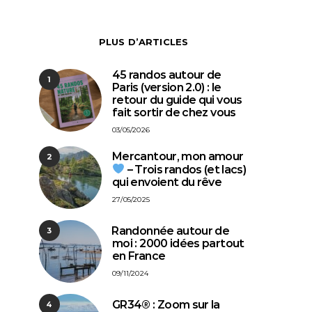
PLUS D’ARTICLES
45 randos autour de
1
Paris (version 2.0) : le
retour du guide qui vous
fait sortir de chez vous
03/05/2026
Mercantour, mon amour
2
– Trois randos (et lacs)
qui envoient du rêve
27/05/2025
⁠Randonnée autour de
3
moi : 2000 idées partout
en France
09/11/2024
GR34® : Zoom sur la
4