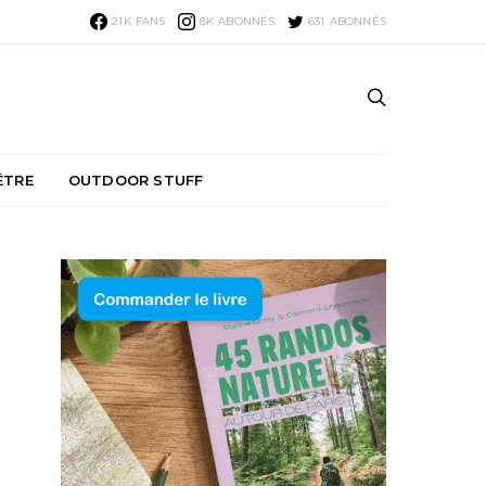
21K
FANS
8K
ABONNÉS
631
ABONNÉS
ÊTRE
OUTDOOR STUFF