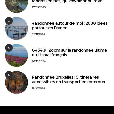
randos (et lacs) qui envoient du rêve
27/05/2025
3
⁠Randonnée autour de moi : 2000 idées
partout en France
09/11/2024
4
GR34® : Zoom sur la randonnée ultime
du littoral français
26/10/2024
5
Randonnée Bruxelles : 5 itinéraires
accessibles en transport en commun
12/10/2024