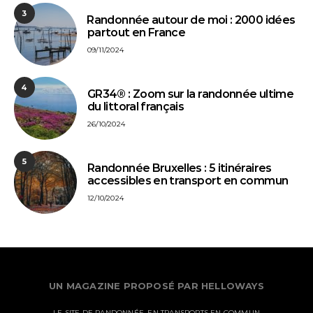
3
⁠Randonnée autour de moi : 2000 idées
partout en France
09/11/2024
4
GR34® : Zoom sur la randonnée ultime
du littoral français
26/10/2024
5
Randonnée Bruxelles : 5 itinéraires
accessibles en transport en commun
12/10/2024
UN MAGAZINE PROPOSÉ PAR HELLOWAYS
LE SITE DE RANDONNÉE, EN TRANSPORTS EN COMMUN