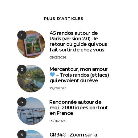
PLUS D’ARTICLES
45 randos autour de
1
Paris (version 2.0) : le
retour du guide qui vous
fait sortir de chez vous
03/05/2026
Mercantour, mon amour
2
– Trois randos (et lacs)
qui envoient du rêve
27/05/2025
⁠Randonnée autour de
3
moi : 2000 idées partout
en France
09/11/2024
GR34® : Zoom sur la
4