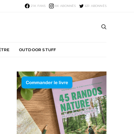
21K
FANS
8K
ABONNÉS
631
ABONNÉS
ÊTRE
OUTDOOR STUFF