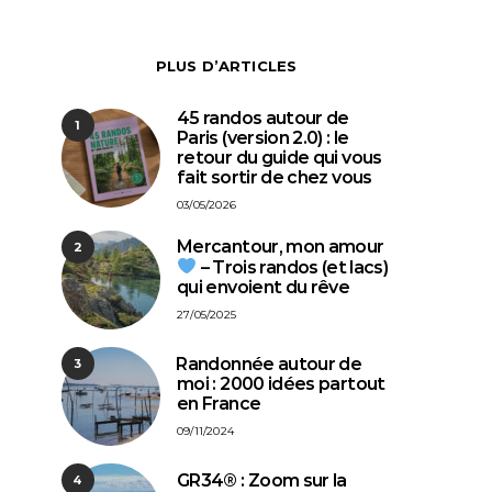
PLUS D’ARTICLES
45 randos autour de
1
Paris (version 2.0) : le
retour du guide qui vous
fait sortir de chez vous
03/05/2026
Mercantour, mon amour
2
– Trois randos (et lacs)
qui envoient du rêve
27/05/2025
⁠Randonnée autour de
3
moi : 2000 idées partout
en France
09/11/2024
GR34® : Zoom sur la
4