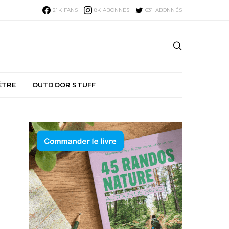
21K
FANS
8K
ABONNÉS
631
ABONNÉS
ÊTRE
OUTDOOR STUFF