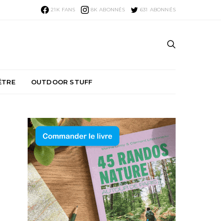
21K
FANS
8K
ABONNÉS
631
ABONNÉS
ÊTRE
OUTDOOR STUFF