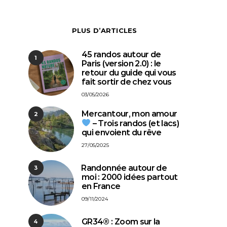
PLUS D’ARTICLES
45 randos autour de
1
Paris (version 2.0) : le
retour du guide qui vous
fait sortir de chez vous
03/05/2026
Mercantour, mon amour
2
– Trois randos (et lacs)
qui envoient du rêve
27/05/2025
⁠Randonnée autour de
3
moi : 2000 idées partout
en France
09/11/2024
GR34® : Zoom sur la
4