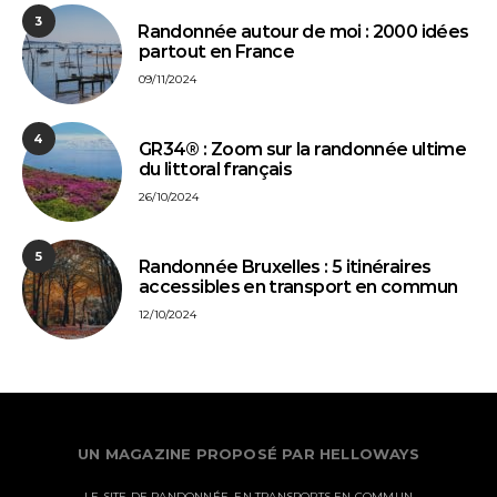
3
⁠Randonnée autour de moi : 2000 idées
partout en France
09/11/2024
4
GR34® : Zoom sur la randonnée ultime
du littoral français
26/10/2024
5
Randonnée Bruxelles : 5 itinéraires
accessibles en transport en commun
12/10/2024
UN MAGAZINE PROPOSÉ PAR HELLOWAYS
LE SITE DE RANDONNÉE, EN TRANSPORTS EN COMMUN