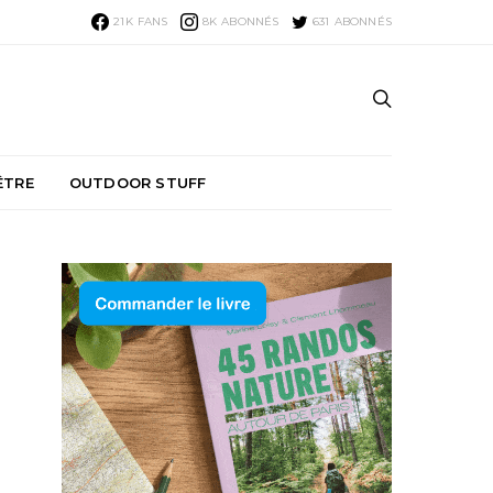
21K
FANS
8K
ABONNÉS
631
ABONNÉS
ÊTRE
OUTDOOR STUFF