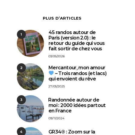
PLUS D’ARTICLES
45 randos autour de
1
Paris (version 2.0) : le
retour du guide qui vous
fait sortir de chez vous
03/05/2026
Mercantour, mon amour
2
– Trois randos (et lacs)
qui envoient du rêve
27/05/2025
⁠Randonnée autour de
3
moi : 2000 idées partout
en France
09/11/2024
GR34® : Zoom sur la
4