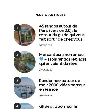
PLUS D’ARTICLES
45 randos autour de
1
Paris (version 2.0) : le
retour du guide qui vous
fait sortir de chez vous
03/05/2026
Mercantour, mon amour
2
– Trois randos (et lacs)
qui envoient du rêve
27/05/2025
⁠Randonnée autour de
3
moi : 2000 idées partout
en France
09/11/2024
GR34® : Zoom sur la
4