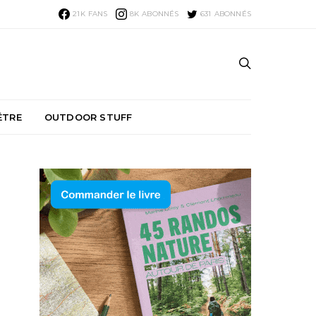
21K
FANS
8K
ABONNÉS
631
ABONNÉS
ÊTRE
OUTDOOR STUFF