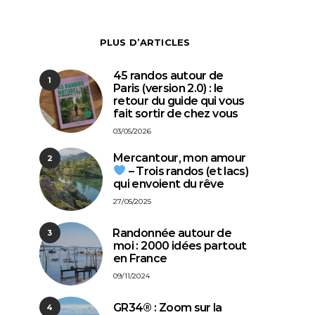
PLUS D’ARTICLES
45 randos autour de
1
Paris (version 2.0) : le
retour du guide qui vous
fait sortir de chez vous
03/05/2026
Mercantour, mon amour
2
– Trois randos (et lacs)
qui envoient du rêve
27/05/2025
⁠Randonnée autour de
3
moi : 2000 idées partout
en France
09/11/2024
GR34® : Zoom sur la
4