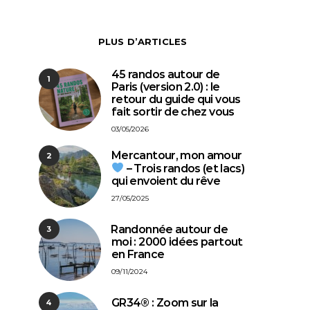
PLUS D’ARTICLES
45 randos autour de
1
Paris (version 2.0) : le
retour du guide qui vous
fait sortir de chez vous
03/05/2026
Mercantour, mon amour
2
– Trois randos (et lacs)
qui envoient du rêve
27/05/2025
⁠Randonnée autour de
3
moi : 2000 idées partout
en France
09/11/2024
GR34® : Zoom sur la
4