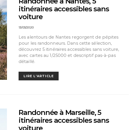
Randonnée à Nantes, 5
itinéraires accessibles sans
voiture
13/03/2020
Les alentours de Nantes regorgent de pépites
pour les randonneurs. Dans cette sélection,
découvrez 5 itinéraires accessibles sans voiture,
avec cartes au 1/25000 et descriptif pas-à-pas
détaillé.
LIRE L'ARTICLE
Randonnée à Marseille, 5
itinéraires accessibles sans
voiture