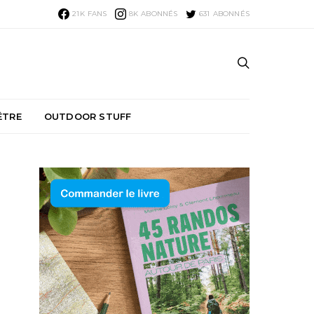
21K
FANS
8K
ABONNÉS
631
ABONNÉS
ÊTRE
OUTDOOR STUFF