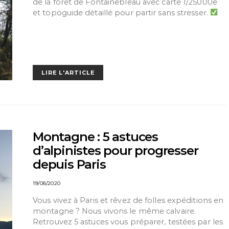
de la forêt de Fontainebleau avec carte 1/25000e
et topoguide détaillé pour partir sans stresser.
LIRE L'ARTICLE
Montagne : 5 astuces
d’alpinistes pour progresser
depuis Paris
19/08/2020
Vous vivez à Paris et rêvez de folles expéditions en
montagne ? Nous vivons le même calvaire.
Retrouvez 5 astuces vous préparer, testées par les