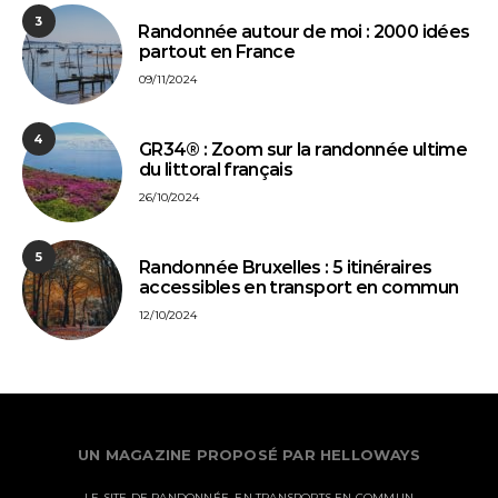
3
⁠Randonnée autour de moi : 2000 idées
partout en France
09/11/2024
4
GR34® : Zoom sur la randonnée ultime
du littoral français
26/10/2024
5
Randonnée Bruxelles : 5 itinéraires
accessibles en transport en commun
12/10/2024
UN MAGAZINE PROPOSÉ PAR HELLOWAYS
LE SITE DE RANDONNÉE, EN TRANSPORTS EN COMMUN