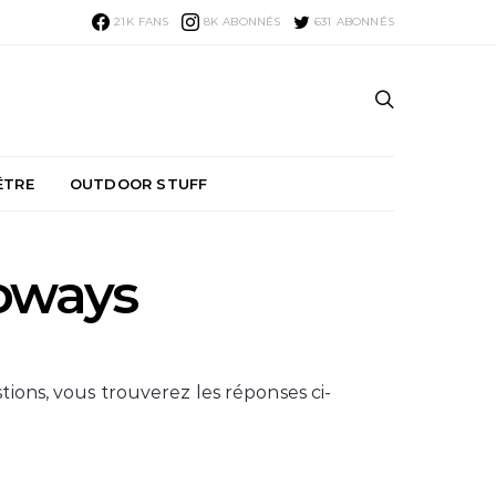
21K
FANS
8K
ABONNÉS
631
ABONNÉS
ÊTRE
OUTDOOR STUFF
oways
stions, vous trouverez les réponses ci-