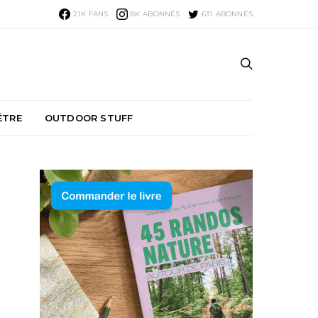
21K
FANS
8K
ABONNÉS
631
ABONNÉS
ÊTRE
OUTDOOR STUFF