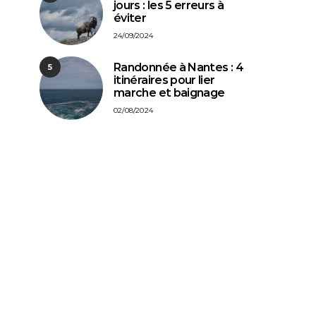
jours : les 5 erreurs à
éviter
24/09/2024
Randonnée à Nantes : 4
5
itinéraires pour lier
marche et baignage
02/08/2024