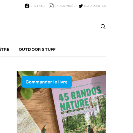
21K
FANS
8K
ABONNÉS
631
ABONNÉS
ÊTRE
OUTDOOR STUFF