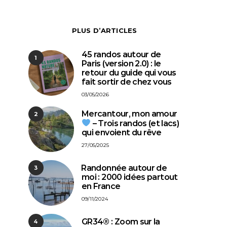
PLUS D’ARTICLES
45 randos autour de
1
Paris (version 2.0) : le
retour du guide qui vous
fait sortir de chez vous
03/05/2026
Mercantour, mon amour
2
– Trois randos (et lacs)
qui envoient du rêve
27/05/2025
⁠Randonnée autour de
3
moi : 2000 idées partout
en France
09/11/2024
GR34® : Zoom sur la
4