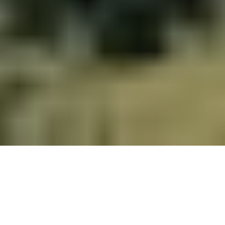
Au placard les pulls en laine, il est temps de faire
place aux t-shirts à manches courtes ! Le soleil
pointe le bout de son nez, les jours s’allongent et
portent la promesse de longs apéros en terrasse