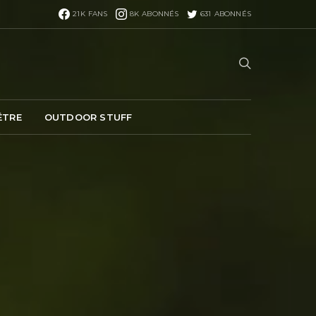
21K
FANS
8K
ABONNÉS
631
ABONNÉS
ÊTRE
OUTDOOR STUFF